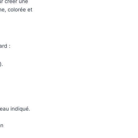
ur créer une
he, colorée et
ard :
).
eau indiqué.
on