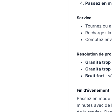
Passez en m
Service
Tournez ou ap
Rechargez la 
Comptez env
Résolution de pr
Granita trop 
Granita trop
Bruit fort
: v
Fin d’événement
Passez en mode « 
minutes avec de l
de la reprise. De