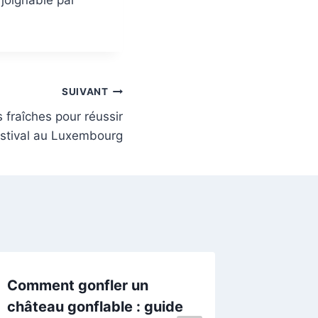
SUIVANT
s fraîches pour réussir
stival au Luxembourg
Comment gonfler un
Canicul
château gonflable : guide
fraîche