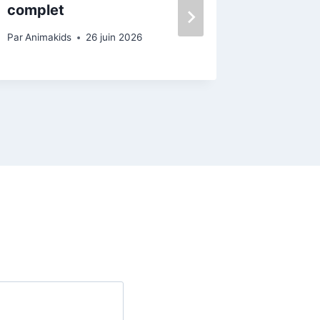
complet
événem
Luxemb
Par
Animakids
26 juin 2026
Par
Animak