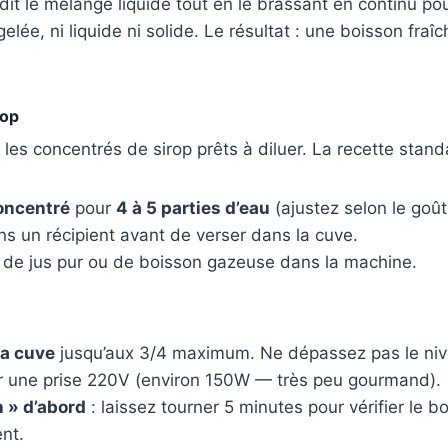
dit le mélange liquide tout en le brassant en continu po
lée, ni liquide ni solide. Le résultat : une boisson fraîc
rop
 les concentrés de sirop prêts à diluer. La recette stand
concentré
pour
4 à 5 parties d’eau
(ajustez selon le goût
s un récipient avant de verser dans la cuve.
s de jus pur ou de boisson gazeuse dans la machine.
la cuve
jusqu’aux 3/4 maximum. Ne dépassez pas le niv
 une prise 220V (environ 150W — très peu gourmand).
 » d’abord
: laissez tourner 5 minutes pour vérifier le b
nt.