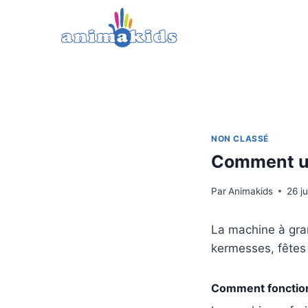
Aller
au
contenu
NON CLASSÉ
Comment uti
Par
Animakids
26 j
La machine à gran
kermesses, fêtes 
Comment fonction