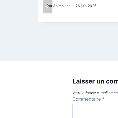
 au
Par
Animakids
26 juin 2026
6
Laisser un co
Votre adresse e-mail ne se
Commentaire
*