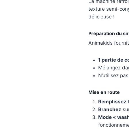
La machine refroi
texture semi-conge
délicieuse !
Préparation du si
Animakids fournit
1 partie de 
Mélangez dan
N’utilisez pa
Mise en route
Remplissez 
Branchez
sur
Mode « wash
fonctionneme