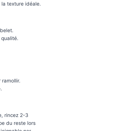
la texture idéale.
belet.
qualité.
ramollir.
.
, rincez 2-3
pe du reste lors
joignable par