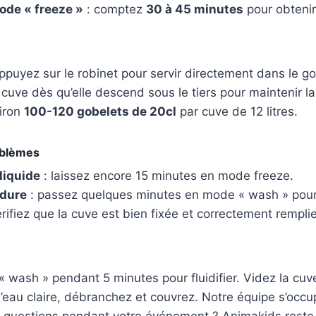
ode « freeze »
: comptez
30 à 45 minutes
pour obtenir 
puyez sur le robinet pour servir directement dans le go
cuve dès qu’elle descend sous le tiers pour maintenir la 
iron
100-120 gobelets de 20cl
par cuve de 12 litres.
oblèmes
liquide
: laissez encore 15 minutes en mode freeze.
 dure
: passez quelques minutes en mode « wash » pour 
érifiez que la cuve est bien fixée et correctement remplie
wash » pendant 5 minutes pour fluidifier. Videz la cuve
’eau claire, débranchez et couvrez. Notre équipe s’occu
s questions pendant votre événement ? Animakids reste 